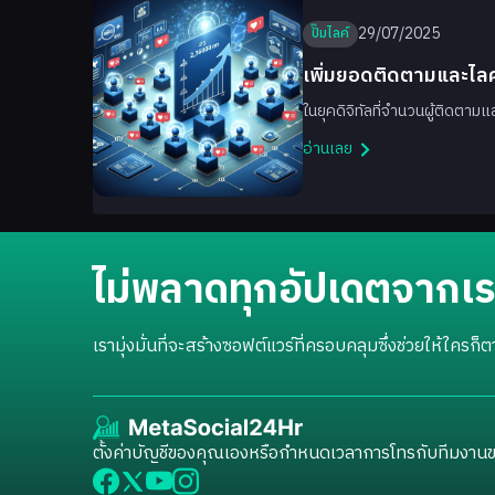
29/07/2025
ปั๊มไลค์
h
เพิ่มยอดติดตามและไล
และ Facebook
นบน […]
ในยุคดิจิทัลที่จำนวนผู้ติดตา
อ่านเลย
ไม่พลาดทุกอัปเดตจากเรา
เรามุ่งมั่นที่จะสร้างซอฟต์แวร์ที่ครอบคลุมซึ่งช่วยให้ใค
ตั้งค่าบัญชีของคุณเองหรือกำหนดเวลาการโทรกับทีมงานข