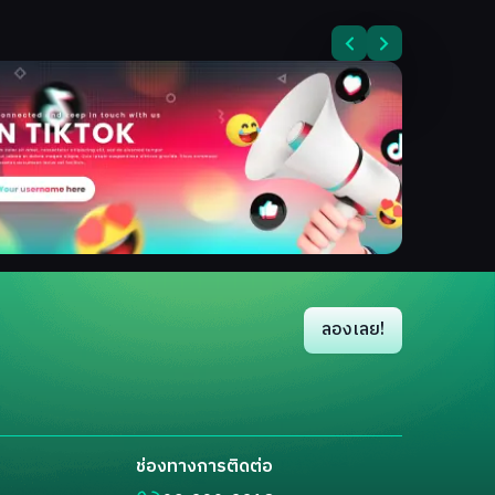
ด
ลองเลย!
ช่องทางการติดต่อ