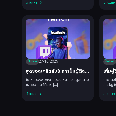
อ่านเลย
อ่านเลย
27/10/2025
ปั๊มไลค์
ปั๊มไลค์
สุดยอดเคล็ดลับในการปั้มผู้ติด
เพิ่มผ
ตามและไลค์บนโซเชียลมีเดีย
SMM: ว
ในโลกของสื่อสังคมออนไลน์ การมีผู้ติดตาม
การเติบโ
และยอดไลค์ที่มาก […]
สำคัญ โ
อ่านเลย
อ่านเลย