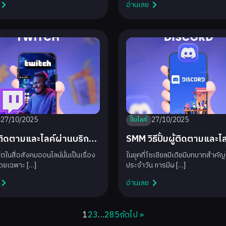
อ่านเลย
27/10/2025
27/10/2025
ปั๊มไลค์
ู้ติดตามและไลค์ผ่านบริการ
SMM วิธีปั้มผู้ติดตามและไล
ิธีใช้และเคล็ดลับ
โดนใจในโลกโซเชียล
ตในสื่อสังคมออนไลน์นั้นเป็นเรื่อง
ในยุคที่โซเชียลมีเดียมีบทบาทสำคัญ
ดยเฉพาะ […]
ประจำวัน การมีผ […]
อ่านเลย
1
2
3
…
285
ถัดไป »