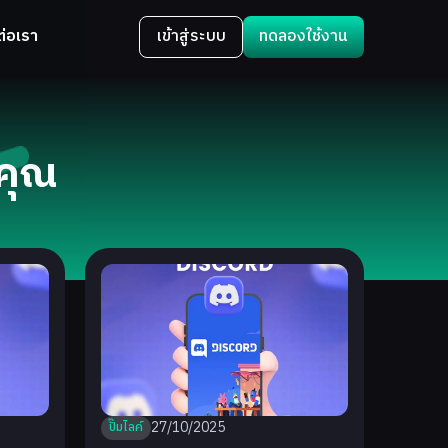
ต่อเรา
เข้าสู่ระบบ
ทดลองใช้งาน
้คุณ
27/10/2025
ปั๊มไลค์