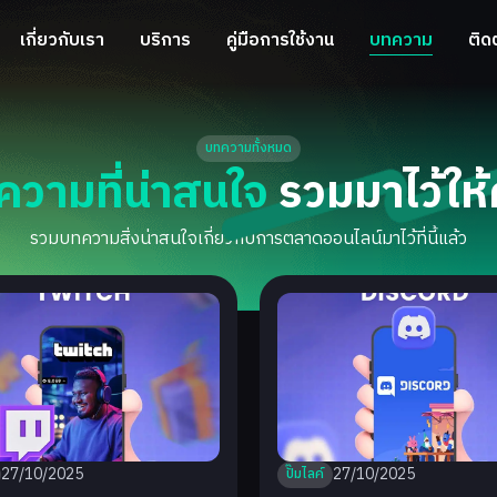
เกี่ยวกับเรา
บริการ
คู่มือการใช้งาน
บทความ
ติด
บทความทั้งหมด
วามที่น่าสนใจ
รวมมาไว้ให
รวมบทความสิ่งน่าสนใจเกี่ยวกับการตลาดออนไลน์มาไว้ที่นี้แล้ว
27/10/2025
27/10/2025
ปั๊มไลค์