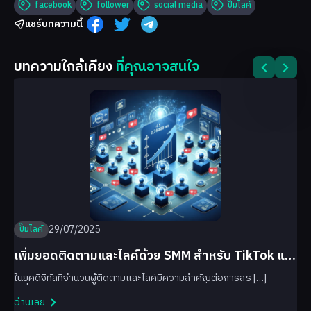
facebook
follower
social media
ปั๊มไลค์
แชร์บทความนี้
บทความใกล้เคียง
ที่คุณอาจสนใจ
29/07/2025
ปั๊มไลค์
เพิ่มยอดติดตามและไลค์ด้วย SMM สำหรับ TikTok และ
Facebook
ในยุคดิจิทัลที่จำนวนผู้ติดตามและไลค์มีความสำคัญต่อการสร […]
อ่านเลย