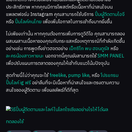
ประสิทธิภาพ หากคุณมีการโพสต์หรือเนื้อหาที่น่าสนใจบน
แพลตฟอร์ม Instagram คุณสามารถใช้บริการ
ปั้มผู้ติดตามไอจี
หรือ
ปั้มไลค์คนไทย
เพื่อเพิ่มโอกาสในการเข้าถึงมากยิ่งขึ้น
ไม่เพียงเท่านั้น หากคุณต้องการเพิ่มการดูวิดีโอ คุณสามารถลอง
ผสมผสานเนื้อหาของคุณกับกระแสหรือเหตุการณ์ที่กำลังเกิดขึ้น
อย่างเช่น การพูดถึงข่าวฮอตอย่าง
เม็กซิโก พบ ฮอนดูรัส
หรือ
ละครน้องสาวหายนะ
นอกจากนี้คุณยังสามารถใช้
SMM PANEL
เพื่อปรับแผนการตลาดของคุณให้เข้ากับแนวโน้มปัจจุบัน
สุดท้ายนี้ไม่ว่าคุณจะใช้
freelike
,
pump like
, หรือ
โปรแกรม
ปั้มไลค์ ig ฟรี
อย่าลืมที่จะมีเนื้อหาที่น่าสนใจและตรงตามความ
สนใจของผู้ติดตาม เพื่อผลลัพธ์ที่ดีที่สุด
ทดลองใช้