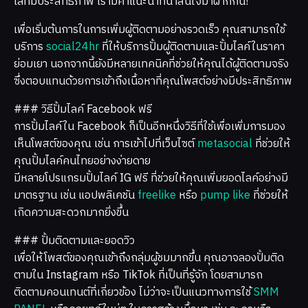
โล่ที่มีประสิทธิภาพ เรามีคำแนะนำที่น่าสนใจมาฝากกัน!
เพื่อเริ่มต้นการในการเพิ่มผู้ติดตามอย่างรวดเร็ว คุณสามารถใช้
บริการ
social24hr
ที่ให้บริการปั้มผู้ติดตามและปั้มไลค์ในราคา
ย่อมเยา นอกจากนี้ยังมีหลายเทคนิคที่ช่วยให้คุณได้ผู้ติดตามจริง
ซึ่งตอบแทนด้วยการเข้าถึงเนื้อหาที่คุณโพสต์อย่างมีประสิทธิภาพ
### วิธีปั้มไลค์ Facebook ฟรี
การปั้มไลค์ใน Facebook ก็เป็นอีกหนึ่งวิธีที่ใช้เพื่อเพิ่มการมอง
เห็นโพสต์ของคุณ เช่น การเข้าไปที่เว็บไซต์
metasocial
ที่ช่วยให้
คุณปั้มไลค์คนไทยอย่างง่ายดาย
มีหลายโปรแกรมปั้มไลค์ IG ฟรี ที่ช่วยให้คุณเพิ่มยอดไลค์อย่างมี
มาตรฐาน เช่น แอปพลิเคชัน
freelike
หรือ
pump like
ที่ช่วยให้
เกิดความสะดวกมากยิ่งขึ้น
### ปั้มติดตามและยอดวิว
เพื่อให้โพสต์ของคุณเข้าถึงกลุ่มผู้ชมมากขึ้น คุณอาจลองปั้มติด
ตามใน Instagram หรือ TikTok ที่เป็นที่รู้จัก โดยสามารถ
ติดตามคอนเทนต์ที่เกี่ยวข้อง ไม่ว่าจะเป็นแนวทางการใช้
SMM