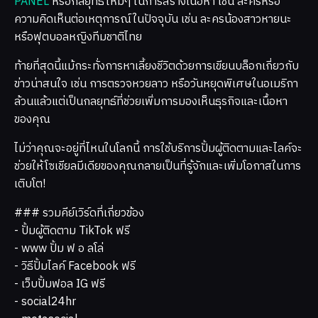
PANEL
หรือกลยุทธ์ใหม่ๆ ในการสร้างเนื้อหา เช่น ละครหรือ
ความคิดเห็นต่อเหตุการณ์ในปัจจุบัน เช่น ละครน้องสาวหายนะ
หรือฟุตบอลหญิงทีมชาติไทย
ท้ายที่สุดนี้แม้กระทั่งการหาเลี้ยงชีวิตด้วยการเขียนบล็อกเกี่ยวกับ
ข่าวน่าสนใจ เช่น การตรวจหวยลาว หรือวันหยุดพิเศษในอเมริกา
ล้วนแล้วแต่เป็นกลยุทธ์ที่ช่วยเพิ่มการมองเห็นธุรกิจและเนื้อหา
ของคุณ
ไม่ว่าคุณจะอยู่ที่ไหนในโลกนี้ การใช้บริการปั้มผู้ติดตามและไลค์จะ
ช่วยให้โซเชียลมีเดียของคุณกลายเป็นที่รู้จักและเพิ่มโอกาสในการ
เติบโต!
### รวมคีย์เวิร์ดที่เกี่ยวข้อง
- ปั้มผู้ติดตาม TikTok ฟรี
- www ปั้ม ฟ อ ลโล่
- วิธีปั้มไลค์ Facebook ฟรี
- เว็บปั้มฟอล IG ฟรี
- social24hr