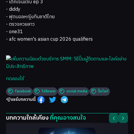
- เด็กเจนแซ่บ ep 3
- diddy
- ฟุตบอลหญิงทีมชาติไทย
- ตรวจหวยลาว
- one31
- afc women's asian cup 2026 qualifiers
ทดลองใช้
facebook
follower
social media
ปั๊มไลค์
แชร์บทความนี้
บทความใกล้เคียง
ที่คุณอาจสนใจ