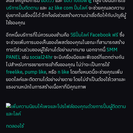
สิ่งสำคัญคือการมี
ยอดวิว
และ
ยอด follow ig
ที่สูง ดังนั้นการใช้
บริการปั้มติดตาม
และ
az like com ปั้มไลค์
จะช่วยคุณลดความ
ยุ่งยากในเรื่องนี้ได้ อีกทั้งยังช่วยสร้างความน่าเชื่อถือให้กับบัญชีผู้
ใช้ของคุณ
อีกหนึ่งบริการที่ไม่ควรมองข้ามคือ
วิธีปั้มไลค์ Facebook ฟรี
ซึ่ง
จะช่วยเพิ่มการมองเห็นของโพสต์ของคุณในขณะที่สามารถสร้าง
การมีส่วนร่วมของผู้ใช้งานได้อย่างมากมาย นอกจากนี้
SMM
PANEL
เช่น
social24hr
จะมีเครื่องมือและฟีเจอร์ที่แตกต่างกัน
ไปสำหรับการขยายการเข้าถึงของคุณ ไม่ว่าจะเป็นการใช้
freelike
,
pump like
, หรือ
n like
โดยทั้งหมดนี้จะช่วยคุณเพิ่ม
ยอดไลค์และติดตามได้อย่างง่ายดาย โดยไม่จำเป็นต้องใช้เวลาและ
แรงงานหนักในการสร้างเนื้อหาที่มีคุณภาพ
ทดลองใช้