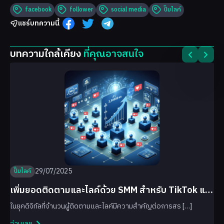
facebook
follower
social media
ปั๊มไลค์
แชร์บทความนี้
บทความใกล้เคียง
ที่คุณอาจสนใจ
29/07/2025
ปั๊มไลค์
เพิ่มยอดติดตามและไลค์ด้วย SMM สำหรับ TikTok และ
Facebook
ในยุคดิจิทัลที่จำนวนผู้ติดตามและไลค์มีความสำคัญต่อการสร […]
อ่านเลย