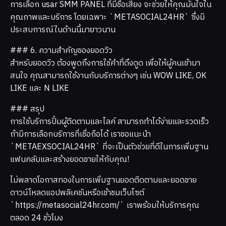
การเลือก usar SMM PANEL ที่มีชื่อเสียง จะช่วยให้คุณมั่นใจใน
คุณภาพและบริการ โดยเฉพาะ `METASOCIAL24HR` ซึ่งมี
ประสบการณ์ในด้านนี้มายาวนาน
### 6. ความสำคัญของยอดวิว
สำหรับยอดวิว ต้องพูดถึงการใช้คำที่ดึงดูด เพื่อให้ผู้คนเข้ามา
สนใจ คุณสามารถใช้งานกับบริการต่างๆ เช่น WOW LIKE, OK
LIKE และ N LIKE
### สรุป
การใช้บริการปั้มผู้ติดตามและไลค์ สามารถทำได้ง่ายและรวดเร็ว
ถ้ามีการเลือกบริการที่เชื่อถือได้ เราขอแนะนำ
`METAEXSOCIAL24HR` ที่จะเป็นตัวช่วยที่ดีในการเพิ่มฐาน
แฟนคลับและสร้างยอดขายให้กับคุณ!
ไม่พลาดโอกาสทองในการเพิ่มฐานยอดติดตามและยอดขาย
ดาวน์โหลดแอปพลิเคชันหรือเข้าชมเว็บไซต์
`https://metasocial24hr.com/` เราพร้อมให้บริการคุณ
ตลอด 24 ชั่วโมง