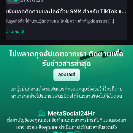
29/07/2025
ปั๊มไลค์
เพิ่มยอดติดตามและไลค์ด้วย SMM สำหรับ TikTok และ
Facebook
ในยุคดิจิทัลที่จำนวนผู้ติดตามและไลค์มีความสำคัญต่อการสร […]
อ่านเลย
ไม่พลาดทุกอัปเดตจากเรา ติดตามเพื่อ
รับข่าวสารล่าสุด
ลองเลย!
เรามุ่งมั่นที่จะสร้างซอฟต์แวร์ที่ครอบคลุมซึ่งช่วยให้ใครก็ตาม
สามารถสร้างโปรแกรมพันธมิตรได้ในเวลาเพียงไม่กี่ขั้นตอน
ตั้งค่าบัญชีของคุณเองหรือกำหนดเวลาการโทรกับทีมงานของเรา
เราจะช่วยเหลือคุณและดำเนินการได้ในเวลาอันรวดเร็ว