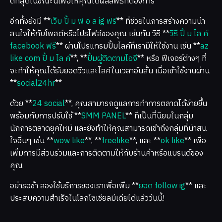
ดีที่สุดในขณะนี้เพื่อให้คุณได้ผลลัพธ์ที่ต้องการ
อีกทั้งยังมี **
เว็บ ปั้ ม ฟ อ ล ig ฟรี
** ที่ช่วยในการสร้างความน่า
สนใจให้กับโพสต์หรือโปรไฟล์ของคุณ เช่นกัน วิธี **
วิธี ปั้ ม ไล ค์
facebook ฟรี
** ผ่านโปรแกรมปั้มไลค์ที่เรามีให้ใช้งาน เช่น **
az
like com ปั้ ม ไล ค์
**, **
ปั้มผู้ติดตามไอจี
** หรือ ฟีเจอร์ต่างๆ ที่
จะทำให้คุณได้รับยอดวิวและไลค์ในเวลาอันสั้น เมื่อเข้าใช้งานผ่าน
**
social24hr
**
ด้วย **
24 social
**, คุณสามารถดูแลการทำการตลาดได้ง่ายขึ้น
พร้อมกับการปรับใช้ **
SMM PANEL
** ที่เป็นที่นิยมในกลุ่ม
นักการตลาดยุคใหม่ และยังทำให้คุณสามารถเข้าถึงกลุ่มที่น่าสน
ใจอื่นๆ เช่น **
wow like
**, **
freelike
**, และ **
ok like
** เพื่อ
เพิ่มการมีส่วนร่วมและการติดตามให้กับร้านค้าหรือแบรนด์ของ
คุณ
อย่ารอช้า ลองใช้บริการของเราเพื่อเพิ่ม **
ยอด follow ig
** และ
ประสบความสำเร็จในโลกโซเชียลมีเดียได้แล้ววันนี้!