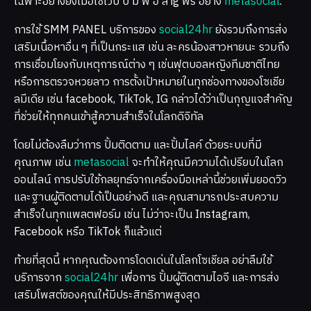
เฉพาะอย่างยิ่งเมื่อใช้เว็บ ปั้ ม ฟ อ ล ig ฟรี อย่าง
metasocial
.
การใช้ SMM PANEL บริการของ
social24hr
ยังรวมถึงการส่ง
เสริมเนื้อหาอื่น ๆ ที่เป็นกระแส เช่น ละครน้องสาวหายนะ รวมถึง
การเชื่อมโยงกับเหตุการณ์ต่าง ๆ เช่นฟุตบอลหญิงทีมชาติไทย
หรือการตรวจหวยลาว การตั้งเป้าหมายในทุกช่องทางของโซเชีย
ลมีเดีย เช่น facebook, TikTok, IG กล่าวได้ว่าเป็นกุญแจสำคัญ
ที่ช่วยให้ทุกคนเข้าสู้ความสำเร็จในโลกดิจิทัล
โดยไม่ต้องลืมว่าการ ปั้มติดตาม และปั้มไลค์ ด้วยระบบที่มี
คุณภาพ เช่น
metasocial
จะทำให้คุณมีความได้เปรียบในโลก
ออนไลน์ การปรับใช้กลยุทธ์จากเครื่องมือเหล่านี้ช่วยเพิ่มยอดวิว
และฐานผู้ติดตามได้เป็นอย่างดี และคุณสามารถประสบความ
สำเร็จในทุกแพลตฟอร์ม เช่น ไม่ว่าจะเป็น Instagram,
Facebook หรือ TikTok ก็แล้วแต่
ท้ายที่สุดนี้ หากคุณต้องการโดดเด่นในโลกโซเชียล อย่าลืมใช้
บริการจาก
social24hr
เพื่อการ ปั้มผู้ติดตามไอจี และการส่ง
เสริมโพสต์ของคุณให้มีประสิทธิภาพสูงสุด