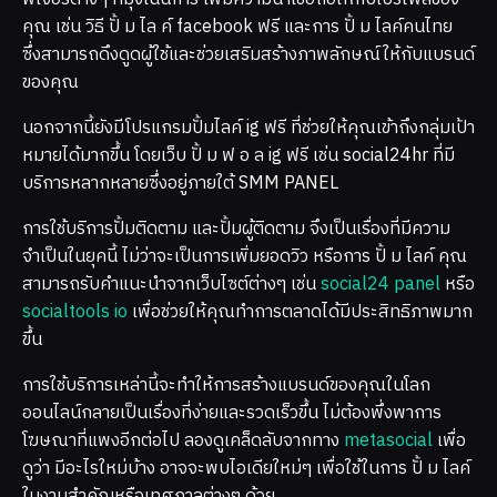
คุณ เช่น วิธี ปั้ ม ไล ค์ facebook ฟรี และการ ปั้ ม ไลค์คนไทย
ซึ่งสามารถดึงดูดผู้ใช้และช่วยเสริมสร้างภาพลักษณ์ให้กับแบรนด์
ของคุณ
นอกจากนี้ยังมีโปรแกรมปั้มไลค์ ig ฟรี ที่ช่วยให้คุณเข้าถึงกลุ่มเป้า
หมายได้มากขึ้น โดยเว็บ ปั้ ม ฟ อ ล ig ฟรี เช่น social24hr ที่มี
บริการหลากหลายซึ่งอยู่ภายใต้ SMM PANEL
การใช้บริการปั้มติดตาม และปั้มผู้ติดตาม จึงเป็นเรื่องที่มีความ
จำเป็นในยุคนี้ ไม่ว่าจะเป็นการเพิ่มยอดวิว หรือการ ปั้ ม ไลค์ คุณ
สามารถรับคำแนะนำจากเว็บไซต์ต่างๆ เช่น
social24 panel
หรือ
socialtools io
เพื่อช่วยให้คุณทำการตลาดได้มีประสิทธิภาพมาก
ขึ้น
การใช้บริการเหล่านี้จะทำให้การสร้างแบรนด์ของคุณในโลก
ออนไลน์กลายเป็นเรื่องที่ง่ายและรวดเร็วขึ้น ไม่ต้องพึ่งพาการ
โฆษณาที่แพงอีกต่อไป ลองดูเคล็ดลับจากทาง
metasocial
เพื่อ
ดูว่า มีอะไรใหม่บ้าง อาจจะพบไอเดียใหม่ๆ เพื่อใช้ในการ ปั้ ม ไลค์
ในงานสำคัญหรือเทศกาลต่างๆ ด้วย