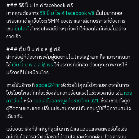
### วิธี ปั้ ม ไล ค์ facebook ฟรี
หากคุณต้องการ
วิธี ปั้ ม ไล ค์ facebook ฟรี
นั้นไม่ยากเลย
เพียงแค่เข้าสู่เว็บไซต์ SMM ของเราและเลือกบริการที่ต้องการ
เช่น
ปั้มไลค์
สำหรับโพสต์ต่างๆ ที่จะทำให้ยอดไลค์เพิ่มขึ้นอย่าง
รวดเร็ว
### เว็บ ปั้ ม ฟ อ ล ig ฟรี
สำหรับผู้ที่ต้องการเพิ่มผู้ติดตามใน Instagram ก็สามารถหันมา
ใช้
เว็บ ปั้ ม ฟ อ ล ig ฟรี
ให้บริการที่ดีที่สุด ด้วยคุณภาพการให้
บริการที่ไม่เหมือนใคร
การใช้บริการที่
social24hr
ยังช่วยให้คุณได้ความสะดวกในการ
โปรโมตโพสต์ที่เกี่ยวข้องกับความร้อนแรงในช่วงเวลานั้น เช่น
หวย
ลาววันนี้
หรือ
วอลเลย์บอลหญิงทีมชาติไทย u21
ซึ่งจะช่วยดึงดูด
ผู้ติดตามและแลกเปลี่ยนประสบการณ์กับกลุ่มผู้ใช้ที่มีความสนใจ
เดียวกัน.
แน่นอนว่าสิ่งที่สำคัญที่สุดในการนำเสนอบนแพลตฟอร์มโซเชีย
ลมีเดียคือการสร้างเนื้อหาที่น่าสนใจและดึงดูดผู้ชม โดยการนับ