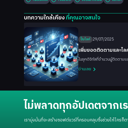
บทความใกล้เคียง
ที่คุณอาจสนใจ
29/07/2025
ปั๊มไลค์
h
เพิ่มยอดติดตามและไล
และ Facebook
นบน […]
ในยุคดิจิทัลที่จำนวนผู้ติดตา
อ่านเลย
ไม่พลาดทุกอัปเดตจากเรา
เรามุ่งมั่นที่จะสร้างซอฟต์แวร์ที่ครอบคลุมซึ่งช่วยให้ใค