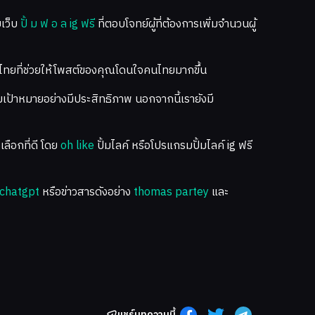
ยเว็บ
ปั้ ม ฟ อ ล ig ฟรี
ที่ตอบโจทย์ผู้ที่ต้องการเพิ่มจำนวนผู้
์คนไทยที่ช่วยให้โพสต์ของคุณโดนใจคนไทยมากขึ้น
มเป้าหมายอย่างมีประสิทธิภาพ นอกจากนี้เรายังมี
ลือกที่ดี โดย
oh like
ปั้มไลค์ หรือโปรแกรมปั้มไลค์ ig ฟรี
chatgpt
หรือข่าวสารดังอย่าง
thomas partey
และ
แชร์บทความนี้