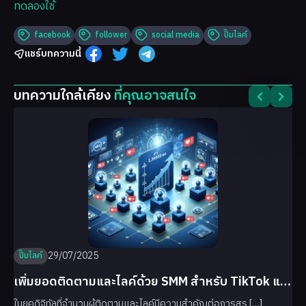
ทดลองใช้
facebook
follower
social media
ปั๊มไลค์
แชร์บทความนี้
บทความใกล้เคียง
ที่คุณอาจสนใจ
29/07/2025
ปั๊มไลค์
เพิ่มยอดติดตามและไลค์ด้วย SMM สำหรับ TikTok และ
Facebook
ในยุคดิจิทัลที่จำนวนผู้ติดตามและไลค์มีความสำคัญต่อการสร […]