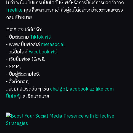
ไม่ว่าจะเป็น โปแกรมปั้มไลค์ IG ฟรีหรือการใช้บริการยอดวิวจาก
freelike
คุณก็จะสามารถเข้าถึงผู้ชมได้อย่างกว้างขวางและตรง
กลุ่มเป้าหมาย
### สรุปคีย์เวิร์ด:
- ปั้มติดตาม
Tiktok ฟรี
,
- www ปั้มฟอลโล่
metasocial
,
- วิธีปั้มไลค์
Facebook ฟรี
,
- เว็บปั้มฟอล IG ฟรี,
- SMM,
- ปั้มผู้ติดตามไอจี,
- ลิ้งติ๊กตอก,
...ยังมีคีย์เวิร์ดอื่น ๆ เช่น
chatgpt
,
facebook
,
az like com
ปั้มไลค์
,และอีกมากมาย