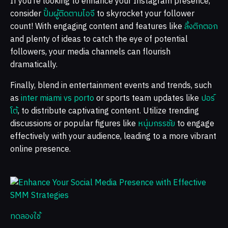
If you’re looking to enhance your Instagram presence,
consider
ปั้มผู้ติดตามไอจี
to skyrocket your follower
count! With engaging content and features like
ลิ้งติกตอก
and plenty of ideas to catch the eye of potential
followers, your media channels can flourish
dramatically.
Finally, blend in entertainment events and trends, such
as
inter miami vs porto
or sports team updates like
ปอร์
โต้
, to distribute captivating content. Utilize trending
discussions or popular figures like
หนุ่มกรรชัย
to engage
effectively with your audience, leading to a more vibrant
online presence.
ทดลองใช้