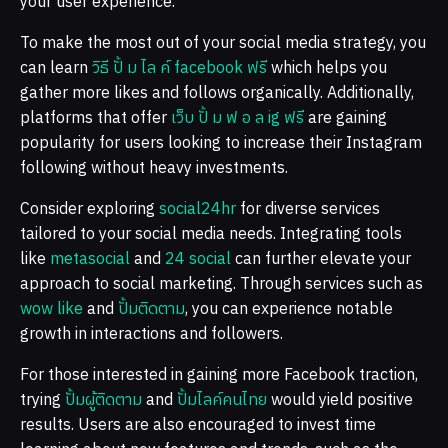
your user experience.
To make the most out of your social media strategy, you
can learn
วิธี ปั้ ม ไล ค์ facebook ฟรี
which helps you
gather more likes and follows organically. Additionally,
platforms that offer
เว็บ ปั้ ม ฟ อ ล ig ฟรี
are gaining
popularity for users looking to increase their Instagram
following without heavy investments.
Consider exploring
social24hr
for diverse services
tailored to your social media needs. Integrating tools
like
metasocial
and
24 social
can further elevate your
approach to social marketing. Through services such as
wow like
and
ปั้มติดตาม
, you can experience notable
growth in interactions and followers.
For those interested in gaining more Facebook traction,
trying
ปั้มผู้ติดตาม
and
ปั้มไลค์คนไทย
would yield positive
results. Users are also encouraged to invest time