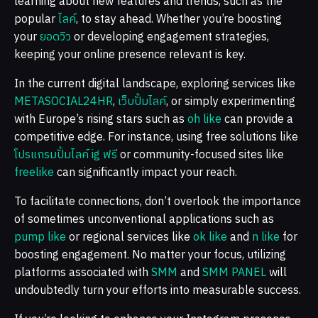
learning about new features and trends, such as the
popular
ไลค์
, to stay ahead. Whether you’re boosting
your
ยอดวิว
or developing engagement strategies,
keeping your online presence relevant is key.
In the current digital landscape, exploring services like
METASOCIAL24HR
,
เว็บปั้มไลค์
, or simply experimenting
with Europe’s rising stars such as
oh like
can provide a
competitive edge. For instance, using free solutions like
โปรแกรมปั้มไลค์ ig ฟรี
or community-focused sites like
freelike
can significantly impact your reach.
To facilitate connections, don’t overlook the importance
of sometimes unconventional applications such as
pump like
or regional services like
ok like
and
n like
for
boosting engagement. No matter your focus, utilizing
platforms associated with
SMM
and
SMM PANEL
will
undoubtedly turn your efforts into measurable success.