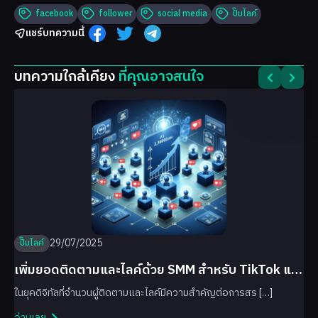
facebook
follower
social media
ปั๊มไลค์
แชร์บทความนี้
บทความใกล้เคียง
ที่คุณอาจสนใจ
29/07/2025
ปั๊มไลค์
เพิ่มยอดติดตามและไลค์ด้วย SMM สำหรับ TikTok และ
Facebook
ในยุคดิจิทัลที่จำนวนผู้ติดตามและไลค์มีความสำคัญต่อการสร […]
อ่านเลย